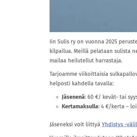
Iin Sulis ry on vuonna 2025 peruste
kilpailua. Meillä pelataan sulista 
mailaa heilutellut harrastaja.
Tarjoamme viikoittaisia sulkapallo
helposti kahdella tavalla:
Jäsenenä
: 60 €/ kevät- tai syy
Kertamaksulla
: 4 €/kerta – l
Jäseneksi voit liittyä
Yhdistys -väli