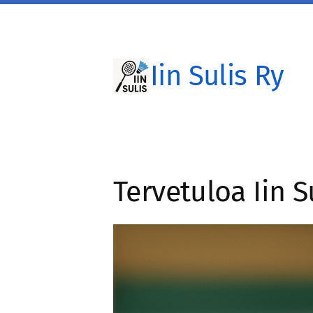
Siirry
sivun
sisältöön
Iin Sulis Ry
Tervetuloa Iin Su