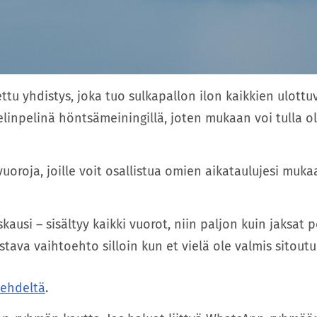
ttu yhdistys, joka tuo sulkapallon ilon kaikkien ulottuv
nelinpelinä höntsämeiningillä, joten mukaan voi tulla ol
vuoroja, joille voit osallistua omien aikataulujesi muk
skausi – sisältyy kaikki vuorot, niin paljon kuin jaksat p
oistava vaihtoehto silloin kun et vielä ole valmis sitou
lehdeltä
.